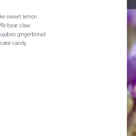
cake sweet lemon
lé bear claw.
 Jujubes gingerbread
 cake candy